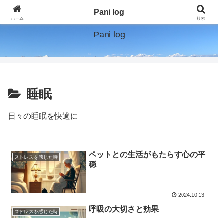
"半世紀の歩みから学ぶ：自在に生きる、自由に笑う。"
Pani log
ホーム
検索
Pani log
睡眠
日々の睡眠を快適に
ペットとの生活がもたらす心の平
ストレスを感じた時
穏
2024.10.13
呼吸の大切さと効果
ストレスを感じた時