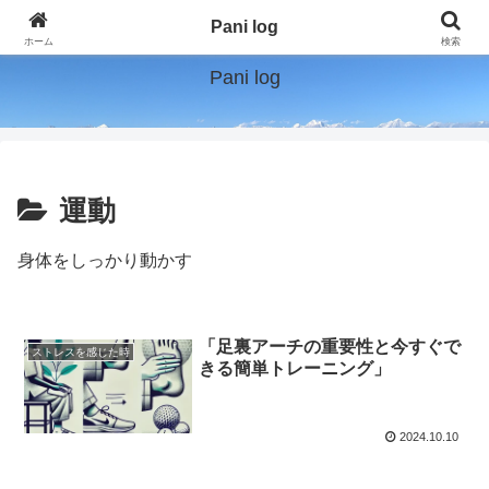
"半世紀の歩みから学ぶ：自在に生きる、自由に笑う。"
Pani log
ホーム
検索
Pani log
運動
身体をしっかり動かす
「足裏アーチの重要性と今すぐで
ストレスを感じた時
きる簡単トレーニング」
2024.10.10